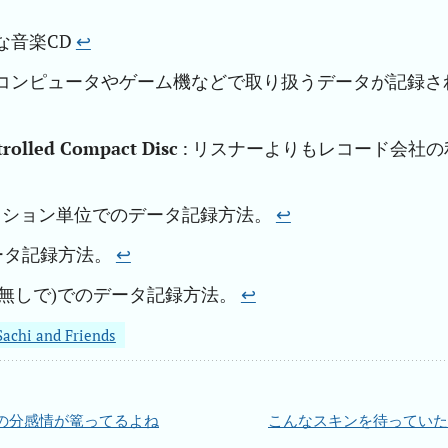
的な音楽CD
↩︎
 コンピュータやゲーム機などで取り扱うデータが記録さ
rolled Compact Disc
: リスナーよりもレコード会社の
ッション単位でのデータ記録方法。
↩︎
ータ記録方法。
↩︎
域無しで)でのデータ記録方法。
↩︎
Sachi and Friends
の分感情が篭ってるよね
こんなスキンを待っていた