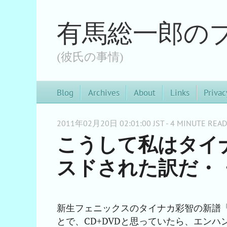
有馬総一郎の
(彼氏の事情)
Blog
Archives
About
Links
Privac
2011年02月20日 02:01:00 JST - 4 MINUTE READ
こうして私はタイ
スドされた訳だ・
新生フェニックスのタイナカ彩智の新譜「in
とで、CD+DVDと思っていたら、エンハ