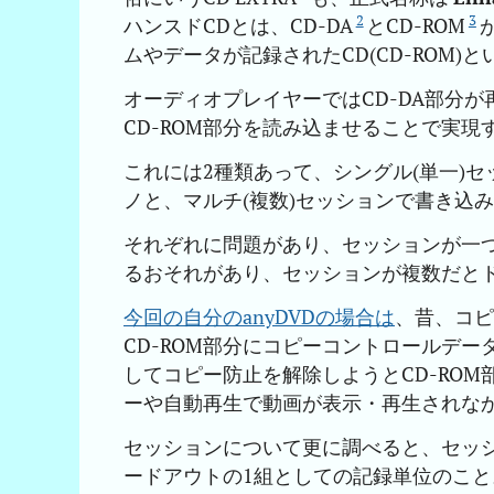
2
3
ハンスドCDとは、CD-DA
とCD-ROM
ムやデータが記録されたCD(CD-ROM)
オーディオプレイヤーではCD-DA部分が
CD-ROM部分を読み込ませることで実現
これには2種類あって、シングル(単一)セッ
ノと、マルチ(複数)セッションで書き込
それぞれに問題があり、セッションが一つ
るおそれがあり、セッションが複数だと
今回の自分のanyDVDの場合は
、昔、コピ
CD-ROM部分にコピーコントロールデー
してコピー防止を解除しようとCD-RO
ーや自動再生で動画が表示・再生されな
セッションについて更に調べると、セッ
ードアウトの1組としての記録単位のこと