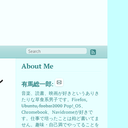
About Me
ン
有馬総一郎:
音楽、読書、映画が好きというありき
たりな草食系男子です。Firefox,
Ubuntu, foobar2000
Pop!_OS、
Chromebook、Navidromeが好きで
こ
す。仕事で培ったことは殆ど書いてま
せん。趣味・自己満でやってることを