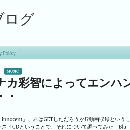
ブログ
y Policy
 -
MUSIC 
ナカ彩智によってエンハ
・・
nocent」、君はGETしただろうか!?動画収録という
ンスドCDということで、それについて調べてみた。Blu-