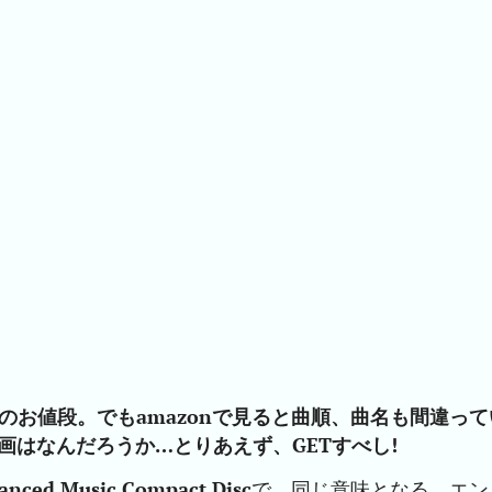
リのお値段。でもamazonで見ると曲順、曲名も間違って
画はなんだろうか…とりあえず、GETすべし!
anced Music Compact Disc
で、同じ意味となる。エン