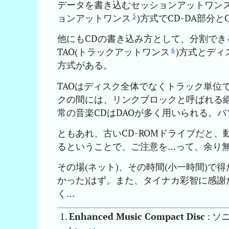
データを書き込むセッションアットワンス方式
5
ョンアットワンス
)方式でCD-DA部分
他にもCDの書き込み方として、分割で
6
TAO(トラックアットワンス
)方式とディ
方式がある。
TAOはディスク全体でなくトラック単位
クの間には、リンクブロックと呼ばれる
常の音楽CDはDAOが多く用いられる。
ともあれ、古いCD-ROMドライブだと、
るということで、ご注意を…って、余り
その場(ネット)、その時間(小一時間)で
かった)はず。また、タイナカ彩智に感
く…
Enhanced Music Compact Disc
: 