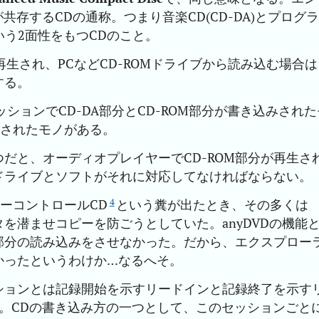
が共存するCDの通称。つまり音楽CD(CD-DA)とプログラ
という2面性をもつCDのこと。
再生され、PCなどCD-ROMドライブから読み込む場合は
する。
ションでCD-DA部分とCD-ROM部分が書き込みされた
みされたモノがある。
だと、オーディオプレイヤーでCD-ROM部分が再生さ
ドライブとソフトがそれに対応してなければならない。
4
ーコントロールCD
という糞が出たとき、その多くは
タを潜ませコピーを防ごうとしていた。anyDVDの機能
M部分の読み込みをさせなかった。だから、エクスプロー
かったというわけか…なるへそ。
ションとは記録開始を示すリードインと記録終了を示す
。CDの書き込み方の一つとして、このセッションごと