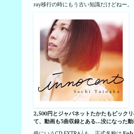
ray移行の時にもう古い知識だけどねー。
2,500円とジャパネットたかたもビック
て、動画も3曲収録とある…没になった動
1
俗にいうCD EXTRA
も、正式名称は
Enh