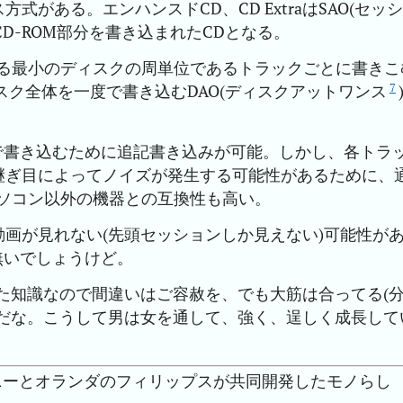
がある。エンハンスドCD、CD ExtraはSAO(セッシ
とCD-ROM部分を書き込まれたCDとなる。
きる最小のディスクの周単位であるトラックごとに書きこ
7
スク全体を一度で書き込むDAO(ディスクアットワンス
で書き込むために追記書き込みが可能。しかし、各トラ
継ぎ目によってノイズが発生する可能性があるために、
パソコン以外の機器との互換性も高い。
動画が見れない(先頭セッションしか見えない)可能性が
無いでしょうけど。
得た知識なので間違いはご容赦を、でも大筋は合ってる(
謝だな。こうして男は女を通して、強く、逞しく成長して
ソニーとオランダのフィリップスが共同開発したモノらし