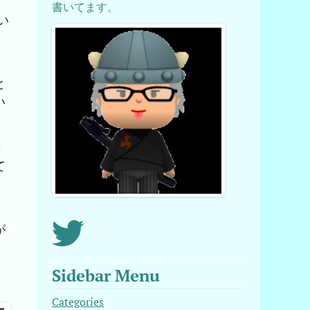
書いてます。
い
と
い
な
て
、
が
Sidebar Menu
Categories