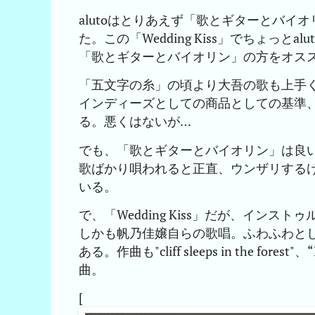
alutoはとりあえず「歌とギターとバ
た。この「Wedding Kiss」でちょっ
「歌とギターとバイオリン」の方をオス
「五文字の糸」の頃より大吾の歌も上手
インディーズとしての商品としての基準
る。悪くはないが…
でも、「歌とギターとバイオリン」は良いア
歌ばかり唄われると正直、ウンザリする
いる。
で、「Wedding Kiss」だが、イン
しかも帆乃佳嬢自らの歌唱。ふわふわと
ある。作曲も"cliff sleeps in the for
曲。
[