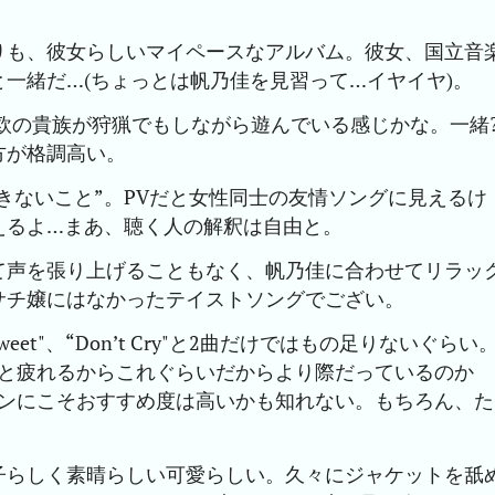
りも、彼女らしいマイペースなアルバム。彼女、国立音
一緒だ…(ちょっとは帆乃佳を見習って…イヤイヤ)。
西欧の貴族が狩猟でもしながら遊んでいる感じかな。一緒
方が格調高い。
きないこと”。PVだと女性同士の友情ソングに見えるけ
えるよ…まあ、聴く人の解釈は自由と。
て声を張り上げることもなく、帆乃佳に合わせてリラッ
サチ嬢にはなかったテイストソングでござい。
eet"、“Don’t Cry"と2曲だけではもの足りないぐらい
ょっと疲れるからこれぐらいだからより際だっているのか
ファンにこそおすすめ度は高いかも知れない。もちろん、た
子らしく素晴らしい可愛らしい。久々にジャケットを舐