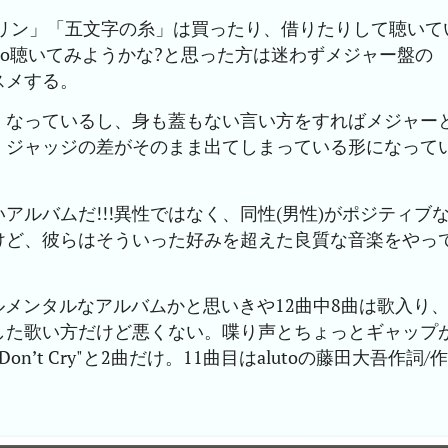
イオリン」「五文字の糸」は買ったり、借りたりして聴いて
とaluto聴いてみようかな?と思った方は迷わずメジャー盤の
スメする。
くなっているし、身も蓋もない言い方をすればメジャー
、ジャッジの差がそのまま出てしまっている形になって
ルバムだ!!!異性ではなく、同性(男性)がポジティブ
けど、彼らはそういった好みを超えた良質な音楽をやっ
ストゥルメンタルなアルバムかと思いきや12曲中8曲は歌入り
した歌い方だけど悪くない。喋り声とちょっとギャップ
est"、“Don’t Cry"と2曲だけ。11曲目はalutoの藤田大吾作詞/作