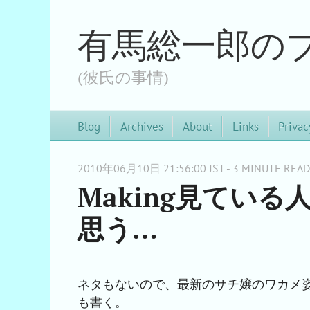
有馬総一郎の
(彼氏の事情)
Blog
Archives
About
Links
Privac
2010年06月10日 21:56:00 JST - 3 MINUTE READ
Making見てい
思う…
ネタもないので、最新のサチ嬢のワカメ姿を堪能
も書く。