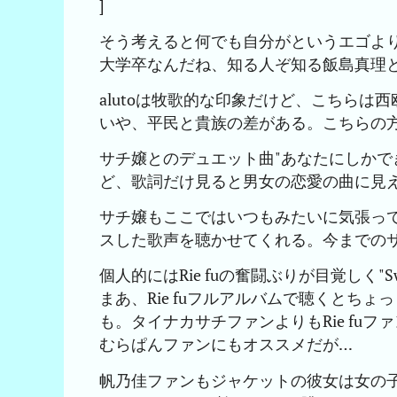
]
そう考えると何でも自分がというエゴよ
大学卒なんだね、知る人ぞ知る飯島真理と
alutoは牧歌的な印象だけど、こちらは
いや、平民と貴族の差がある。こちらの
サチ嬢とのデュエット曲"あなたにしかで
ど、歌詞だけ見ると男女の恋愛の曲に見
サチ嬢もここではいつもみたいに気張っ
スした歌声を聴かせてくれる。今までの
個人的にはRie fuの奮闘ぶりが目覚しく"Sw
まあ、Rie fuフルアルバムで聴くとち
も。タイナカサチファンよりもRie fu
むらぱんファンにもオススメだが…
帆乃佳ファンもジャケットの彼女は女の