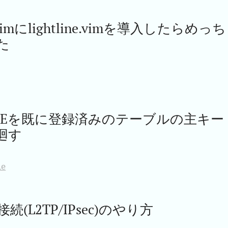
Vimにlightline.vimを導入したらめっち
た
UENCEを既に登録済みのテーブルの主キー
廻す
le
N接続(L2TP/IPsec)のやり方