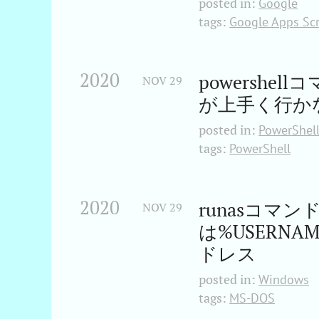
posted in:
Google
tags:
Google Apps Scr
2020
powersh
NOV
29
が上手く行か
posted in:
PowerShel
tags:
PowerShell
2020
runasコマ
NOV
29
は%USERNA
ドレス
posted in:
Windows
tags:
MS-DOS