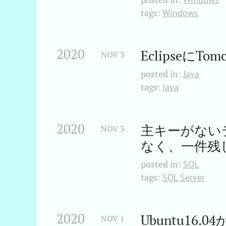
tags:
Windows
2020
Eclipseに
NOV
3
posted in:
Java
tags:
Java
2020
主キーがない
NOV
3
なく、一件残
posted in:
SQL
tags:
SQL Server
2020
Ubuntu16
NOV
1