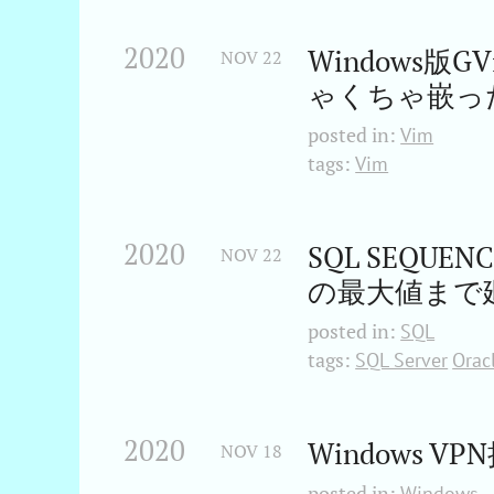
2020
Windows版G
NOV
22
ゃくちゃ嵌っ
posted in:
Vim
tags:
Vim
2020
SQL SEQ
NOV
22
の最大値まで
posted in:
SQL
tags:
SQL Server
Orac
2020
Windows VP
NOV
18
posted in:
Windows