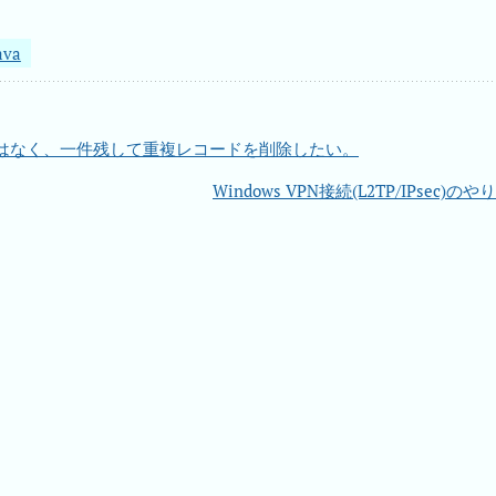
ava
はなく、一件残して重複レコードを削除したい。
Windows VPN接続(L2TP/IPsec)のや