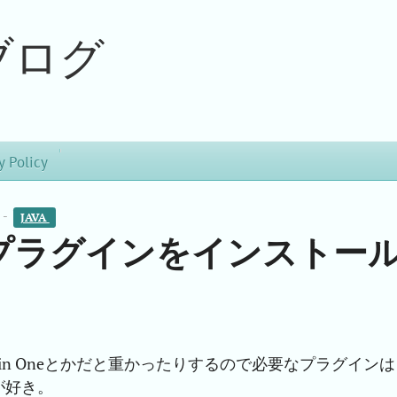
ブログ
y Policy
 -
JAVA 
catプラグインをインストー
ll in Oneとかだと重かったりするので必要なプラグインは
が好き。