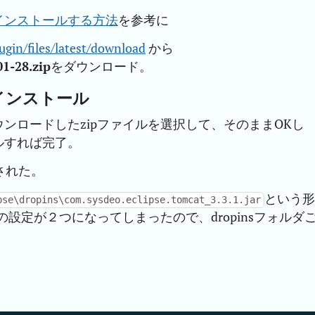
グインをインストールする方法
を参考に
ugin/files/latest/download
から
01-28.zip
をダウンロード。
のインストール
ンロードしたzipファイルを選択して、そのままOKし
ルすれば完了。
ルされた。
という
pse\dropins\com.sysdeo.eclipse.tomcat_3.3.1.jar
の設定が２つになってしまったので、dropinsフォルダ