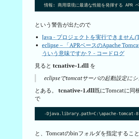
という警告が出たので
Java - プロジェクトを実行できません(Tomc
eclipse – 「APRベースのApac
ういう意味ですか？ - コードログ
見ると
tcnative-1.dll
を
eclipseでtomcatサーバの起動
とある。
tcnative-1.dll
既にTomcatに
で
と、Tomcatのbinフォルダを指定す