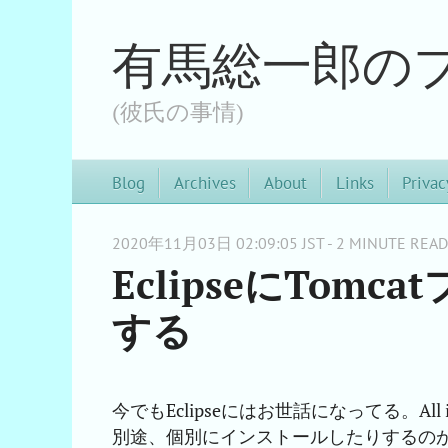
有馬総一郎の
(彼氏の事情)
Blog
Archives
About
Links
Privac
2020年11月03日 02:09:05 JST - 2 MINUTE READ
EclipseにTom
する
今でもEclipseにはお世話になってる。A
別途、個別にインストールしたりするの