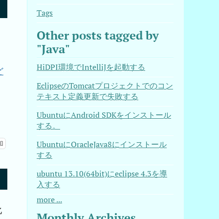
Tags
Other posts tagged by
"Java"
HiDPI環境でIntelliJを起動する
ど
EclipseのTomcatプロジェクトでのコン
テキスト定義更新で失敗する
UbuntuにAndroid SDKをインストール
する。
UbuntuにOracleJava8にインストール
加
する
ubuntu 13.10(64bit)にeclipse 4.3を導
入する
more ...
化
Monthly Archives