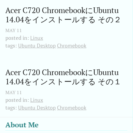
Acer C720 ChromebookにUbuntu 
14.04をインストールする その２
MAY
11
posted in:
Linux
tags:
Ubuntu Desktop
Chromebook
Acer C720 ChromebookにUbuntu 
14.04をインストールする その１
MAY
11
posted in:
Linux
tags:
Ubuntu Desktop
Chromebook
About Me