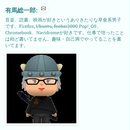
有馬総一郎:
音楽、読書、映画が好きというありきたりな草食系男子
です。Firefox,
Ubuntu, foobar2000
Pop!_OS、
Chromebook、Navidromeが好きです。仕事で培ったこと
は殆ど書いてません。趣味・自己満でやってることを書
いてます。