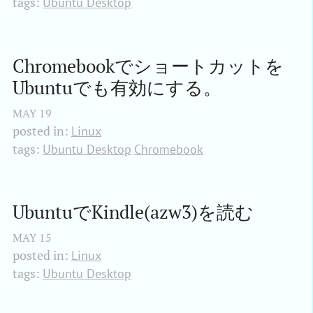
tags:
Ubuntu Desktop
Chromebookでショートカットを
Ubuntuでも有効にする。
MAY
19
posted in:
Linux
tags:
Ubuntu Desktop
Chromebook
UbuntuでKindle(azw3)を読む
MAY
15
posted in:
Linux
tags:
Ubuntu Desktop