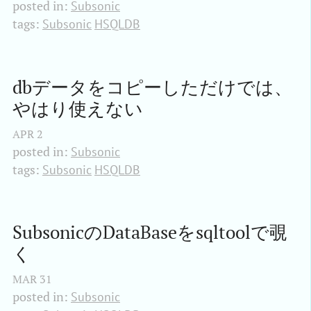
posted in:
Subsonic
tags:
Subsonic
HSQLDB
dbデータをコピーしただけでは、
やはり使えない
APR
2
posted in:
Subsonic
tags:
Subsonic
HSQLDB
SubsonicのDataBaseをsqltoolで覗
く
MAR
31
posted in:
Subsonic