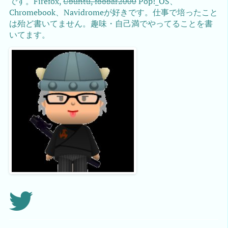
です。Firefox,
Ubuntu, foobar2000
Pop!_OS、
Chromebook、Navidromeが好きです。仕事で培ったこと
は殆ど書いてません。趣味・自己満でやってることを書
いてます。