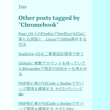
Tags
Other posts tagged by
"Chromebook"
Pop!_OS上のFirefoxでNetflixが432pに
落ちる原因と、Linuxで1080p再生する
方法
SeaDrive-Cliを二要素認証環境で使う
Githubに複数アカウントを持っていて
もBitwardenで指定のSSHキーを使わせ
る
PHP初心者がVSCode x Dockerでデバ
ッグ環境を構築する その3 (デバッグ
編)
PHP初心者がVSCode x Dockerでデバ
ッグ環境を構築する その2 (Dev 