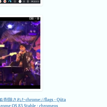
除されたchrome://flags - Qiita
rome OS 83 Stable : chromeos