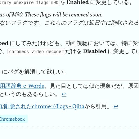
を
Enabled
に変更している。
orary-unexpire-flags-m90
as of M90. These flags will be removed soon.
しないフラグです。これらのフラグは近日中に削除され
bed
にしてみたけれども、動画視聴においては、特に変
で、
だけを
Disabled
に変更して
chromeos-video-decoder
うにバグを解消して欲しい。
用語辞典 e-Words
。見た目としては似た現象だが、原因
というのもあるらしい。
↩︎
されたchrome://flags - Qiita
から引用。
↩︎
Chromebook