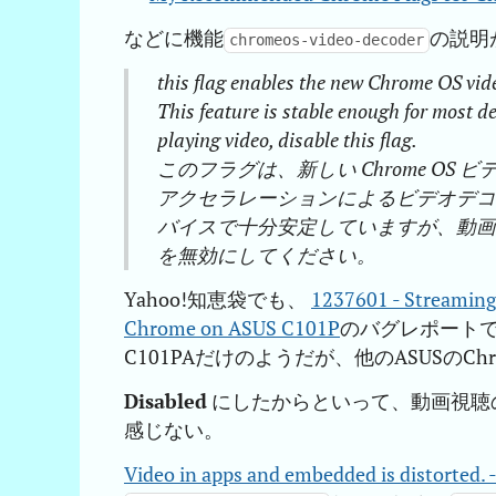
などに機能
の説明
chromeos-video-decoder
this flag enables the new Chrome OS vid
This feature is stable enough for most de
playing video, disable this flag.
このフラグは、新しい Chrome O
アクセラレーションによるビデオデ
バイスで十分安定していますが、動
を無効にしてください。
Yahoo!知恵袋でも、
1237601 - Streaming 
Chrome on ASUS C101P
のバグレポートでも、
C101PAだけのようだが、他のASUSのC
Disabled
にしたからといって、動画視聴
感じない。
Video in apps and embedded is distorte