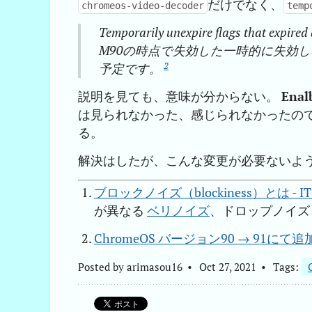
だけでなく、
chromeos-video-decoder
temp
Temporarily unexpire flags that expired 
M90の時点で失効した一時的に失効
2
予定です。
説明を見ても、意味が分からない。
Enal
は見られなかった、感じられなかったの
る。
解決はしたが、こんな変更が必要ないよ
ブロックノイズ（blockiness）とは - IT
が異なる
ベリノイズ
、ドロップノイズ
ChromeOS バージョン90 → 91にて追加/削除
Posted by
arimasou16
Oct 27, 2021
Tags: