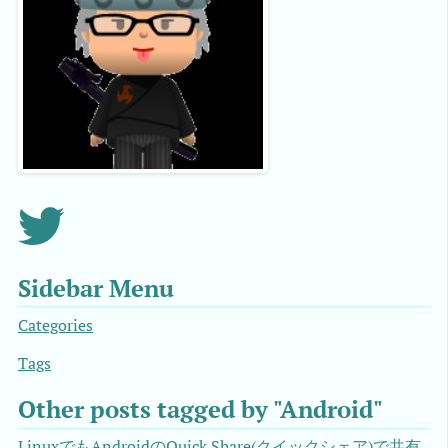
Sidebar Menu
Categories
Tags
Other posts tagged by "Android"
LinuxでもAndroidのQuick Share(クイックシェア)で共有