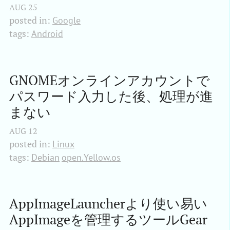
AUG
25
posted in:
Google
tags:
Android
GNOMEオンラインアカウントで
パスワード入力した後、処理が進
まない
AUG
12
posted in:
Linux
tags:
Debian
open.Yellow.os
AppImageLauncherより使い易い
AppImageを管理するツールGear 