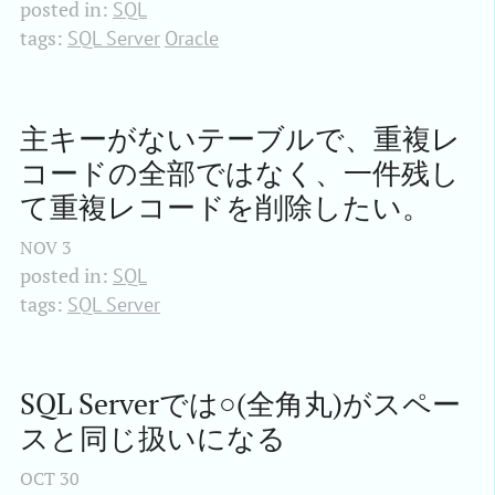
posted in:
SQL
tags:
SQL Server
Oracle
主キーがないテーブルで、重複レ
コードの全部ではなく、一件残し
て重複レコードを削除したい。
NOV
3
posted in:
SQL
tags:
SQL Server
SQL Serverでは○(全角丸)がスペー
スと同じ扱いになる
OCT
30