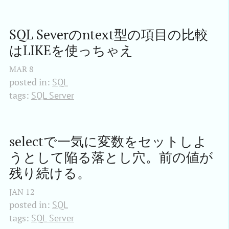
SQL Severのntext型の項目の比較
はLIKEを使っちゃえ
MAR
8
posted in:
SQL
tags:
SQL Server
selectで一気に変数をセットしよ
うとして陥る落とし穴。前の値が
残り続ける。
JAN
12
posted in:
SQL
tags:
SQL Server