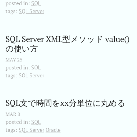
posted in:
SQL
tags:
SQL Server
SQL Server XML型メソッド value()
の使い方
MAY
25
posted in:
SQL
tags:
SQL Server
SQL文で時間をxx分単位に丸める
MAR
8
posted in:
SQL
tags:
SQL Server
Oracle