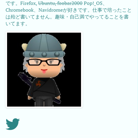
です。Firefox,
Ubuntu, foobar2000
Pop!_OS、
Chromebook、Navidromeが好きです。仕事で培ったこと
は殆ど書いてません。趣味・自己満でやってることを書
いてます。