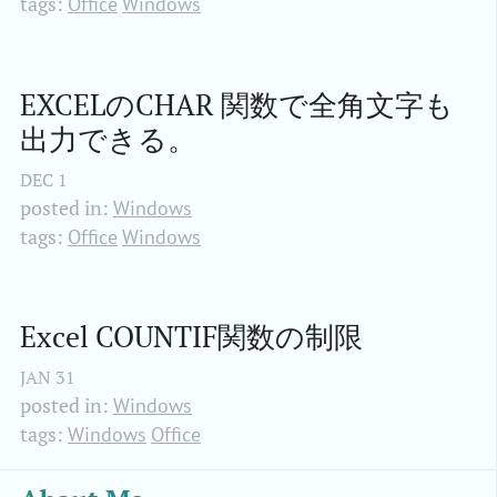
tags:
Office
Windows
EXCELのCHAR 関数で全角文字も
出力できる。
DEC
1
posted in:
Windows
tags:
Office
Windows
Excel COUNTIF関数の制限
JAN
31
posted in:
Windows
tags:
Windows
Office