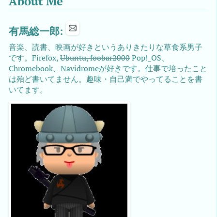
About Me
有馬総一郎:
音楽、読書、映画が好きというありきたりな草食系男子
です。Firefox,
Ubuntu, foobar2000
Pop!_OS、
Chromebook、Navidromeが好きです。仕事で培ったこと
は殆ど書いてません。趣味・自己満でやってることを書
いてます。