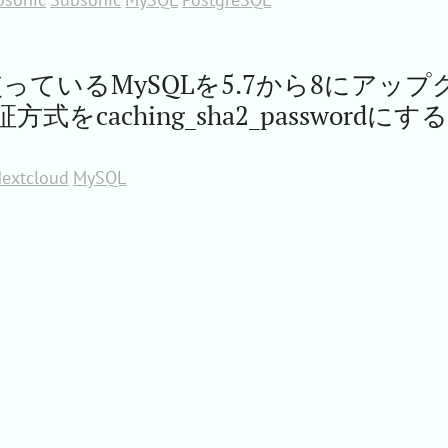
dで使っているMySQLを5.7から8にアップ
をcaching_sha2_passwordにす
extcloud
MySQL