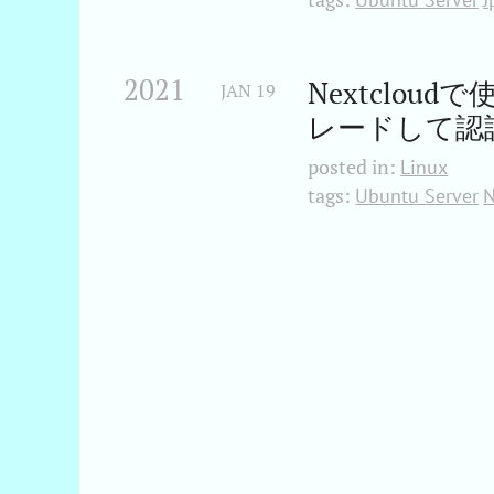
2021
Nextclou
JAN
19
レードして認証方式
posted in:
Linux
tags:
Ubuntu Server
N