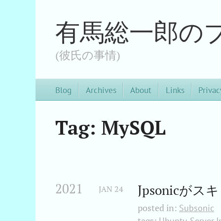
有馬総一郎の
(彼氏の事情)
Blog
Archives
About
Links
Privac
Tag: MySQL
2021
Jpsonic
JAN
24
posted in:
Subsonic
tags:
Ubuntu Server
J