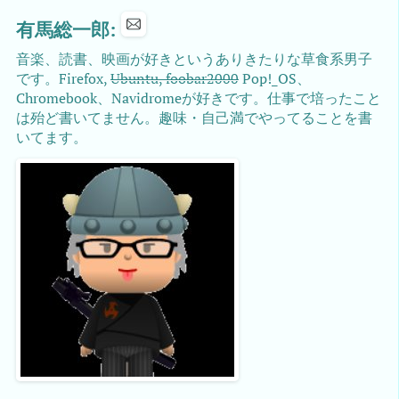
有馬総一郎:
音楽、読書、映画が好きというありきたりな草食系男子
です。Firefox,
Ubuntu, foobar2000
Pop!_OS、
Chromebook、Navidromeが好きです。仕事で培ったこと
は殆ど書いてません。趣味・自己満でやってることを書
いてます。