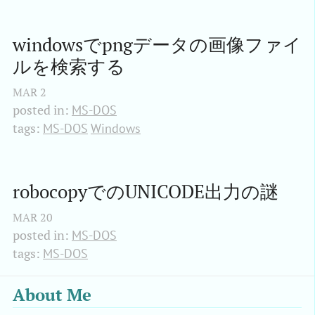
windowsでpngデータの画像ファイ
ルを検索する
MAR
2
posted in:
MS-DOS
tags:
MS-DOS
Windows
robocopyでのUNICODE出力の謎
MAR
20
posted in:
MS-DOS
tags:
MS-DOS
About Me