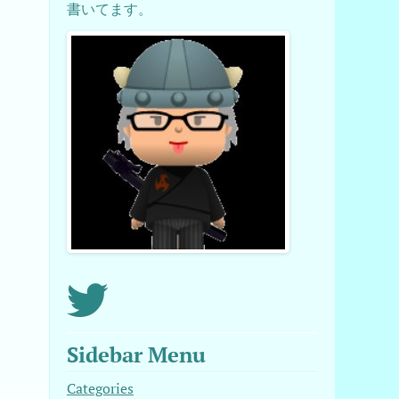
書いてます。
、
Sidebar Menu
Categories