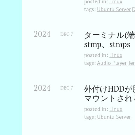
posted in:
Linux
tags:
Ubuntu Server
D
2024
ターミナル(端末)
DEC
7
stmp、stmps
posted in:
Linux
tags:
Audio Player
Te
2024
外付けHDD
DEC
7
マウントされ
posted in:
Linux
tags:
Ubuntu Server