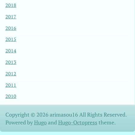
2018
2017
2016
2015
2014
2013
2012
2011
2010
Copyright © 2026 arimasou16 All Rights Reserved.
Powered by
Hugo
and
Hugo-Octopress
theme.